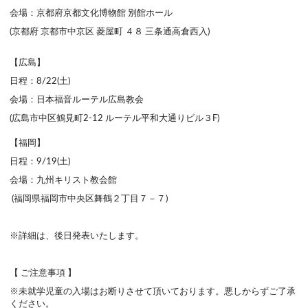
会場：京都府京都文化博物館 別館ホール
(京都府 京都市中京区 菱屋町 ４８ 三条通高倉西入)
【広島】
日程：8/22(土)
会場：日本福音ルーテル広島教会
(広島市中区鶴見町2-12 ルーテル平和大通りビル３F)
【福岡】
日程：9/19(土)
会場：九州キリスト教会館
(福岡県福岡市中央区舞鶴２丁目７－７)
※詳細は、後日発表いたします。
【 ご注意事項 】
※未就学児童の入場はお断りさせて頂いております。悪しからずご了承
ください。