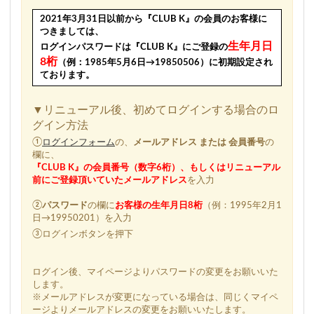
2021年3月31日以前から『CLUB K』の会員のお客様に
つきましては、
生年月日
ログインパスワードは『CLUB K』にご登録の
8桁
（例：1985年5月6日→19850506）に初期設定され
ております。
▼リニューアル後、初めてログインする場合のロ
グイン方法
①
ログインフォーム
の、
メールアドレス または 会員番号
の
欄に、
『CLUB K』の会員番号（数字6桁）、もしくはリニューアル
前にご登録頂いていたメールアドレス
を入力
②
パスワード
の欄に
お客様の生年月日8桁
（例：1995年2月1
日→19950201）を入力
③ログインボタンを押下
ログイン後、マイページよりパスワードの変更をお願いいた
します。
※メールアドレスが変更になっている場合は、同じくマイペ
ージよりメールアドレスの変更をお願いいたします。